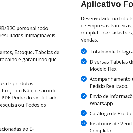
Aplicativo F
Desenvolvido no Intuit
de Empresas Parceiras,
B/B2C personalizado
completo de Cadastros
resultados Inimagináveis.
Vendas.
Totalmente Integr
entes, Estoque, Tabelas de
trabalho e garantindo que
Diversas Tabelas d
Modelo Flex.
Acompanhamento e
eos de produtos
Pedido Realizado.
e Preço ou Não, de acordo
Envio de Informaçõ
m
PDF
. Podendo ser filtrado
WhatsApp.
Pesquisa ou Todos os
Catálogo de Produt
Relatórios de Vend
acionadas ao E-
Completo.