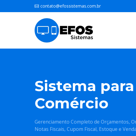
contato@efossistemas.com.br
Sistema para
Comércio
Gerenciamento Completo de Orçamentos, Ord
Notas Fiscais, Cupom Fiscal, Estoque e Venda