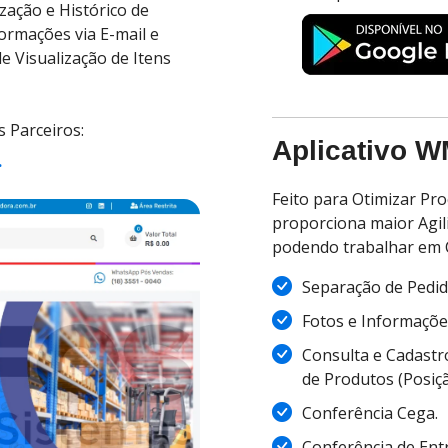
ação e Histórico de
ormações via E-mail e
e Visualização de Itens
 Parceiros:
Aplicativo 
.
Feito para Otimizar Pr
proporciona maior Agil
podendo trabalhar em C
Separação de Pedido
Fotos e Informaçõe
Consulta e Cadastr
de Produtos (Posiçã
Conferência Cega.
Conferência de Ent