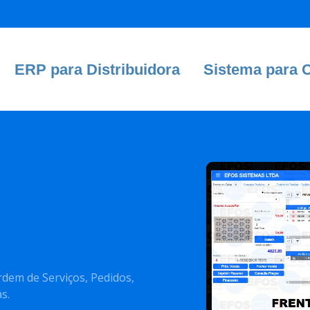
ERP para Distribuidora
Sistema para 
em de Serviços, Pedidos,
s.